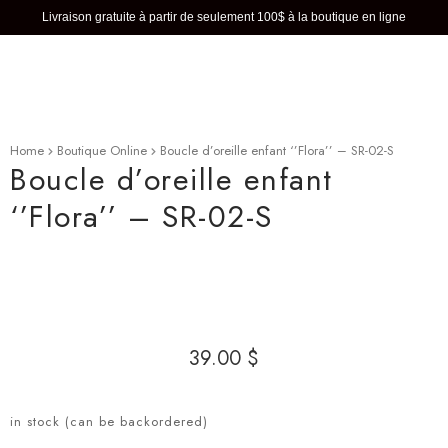
PORTFOLIO
Livraison gratuite à partir de seulement 100$ à la boutique en ligne
BLOG
CONTACT
FR
Home
Boutique Online
Boucle d’oreille enfant ‘’Flora’’ – SR-02-S
Boucle d’oreille enfant
‘’Flora’’ – SR-02-S
Zo
39
00
$
in stock (can be backordered)