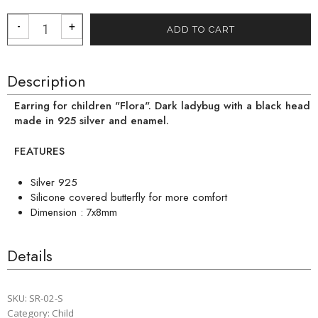
BOUCLE D’OREILLE ENFANT ‘’FLORA’’ - S
-
+
ADD TO CART
Description
Earring for children "Flora". Dark ladybug with a black head
made in 925 silver and enamel.
FEATURES
Silver 925
Silicone covered butterfly for more comfort
Dimension : 7x8mm
Details
SKU:
SR-02-S
Category:
Child