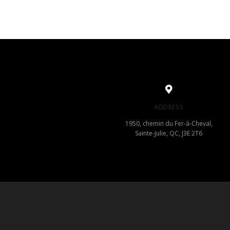
ADDRESS
1950, chemin du Fer-à-Cheval,
Sainte-Julie, QC, J3E 2T6