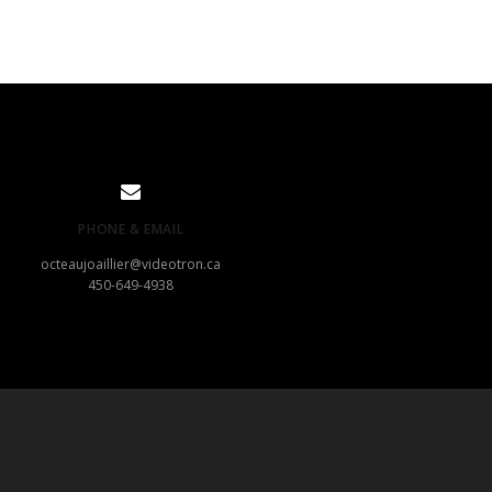
PHONE & EMAIL
octeaujoaillier@videotron.ca
450-649-4938