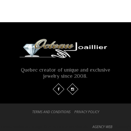
Quebec creator of unique and exclusive
jewelry since 2008.
TERMS AND CONDITIONS
|
PRIVACY POLICY
Octeau Joaillier et Horloger © 2026 Tous droits réservés. |
AGENCY WEB
: Publissoft