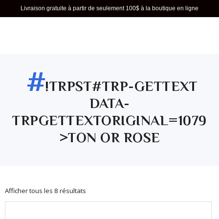
Livraison gratuite à partir de seulement 100$ à la boutique en ligne
CONTACT
FR
#
!TRPST#TRP-GETTEXT
DATA-
TRPGETTEXTORIGINAL=1079
>TON OR ROSE
Afficher tous les 8 résultats