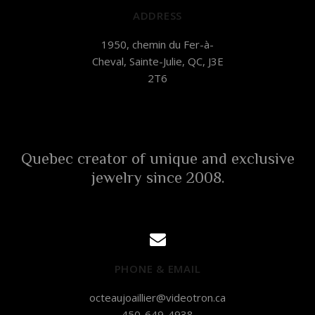
ADDRESS
1950, chemin du Fer-à-
Cheval, Sainte-Julie, QC, J3E
2T6
Quebec creator of unique and exclusive
jewelry since 2008.
PHONE & EMAIL
octeaujoaillier@videotron.ca
450-649-4938