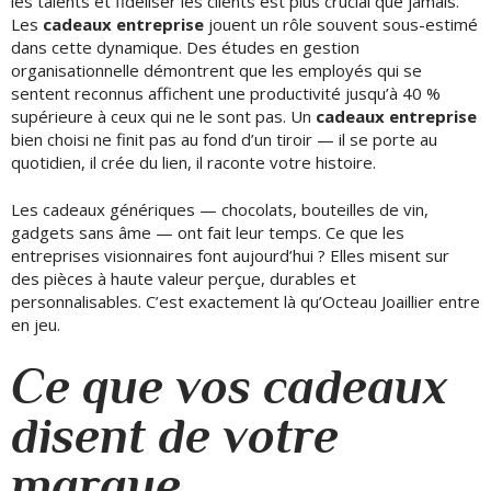
les talents et fidéliser les clients est plus crucial que jamais.
Les
cadeaux entreprise
jouent un rôle souvent sous-estimé
dans cette dynamique. Des études en gestion
organisationnelle démontrent que les employés qui se
sentent reconnus affichent une productivité jusqu’à 40 %
supérieure à ceux qui ne le sont pas. Un
cadeaux entreprise
bien choisi ne finit pas au fond d’un tiroir — il se porte au
quotidien, il crée du lien, il raconte votre histoire.
Les cadeaux génériques — chocolats, bouteilles de vin,
HOME
gadgets sans âme — ont fait leur temps. Ce que les
entreprises visionnaires font aujourd’hui ? Elles misent sur
BOUTIQUE ONLINE
des pièces à haute valeur perçue, durables et
personnalisables. C’est exactement là qu’Octeau Joaillier entre
WATCHMAKING
en jeu.
SERVICES
Ce que vos cadeaux
PORTFOLIO
disent de votre
BLOG
marque